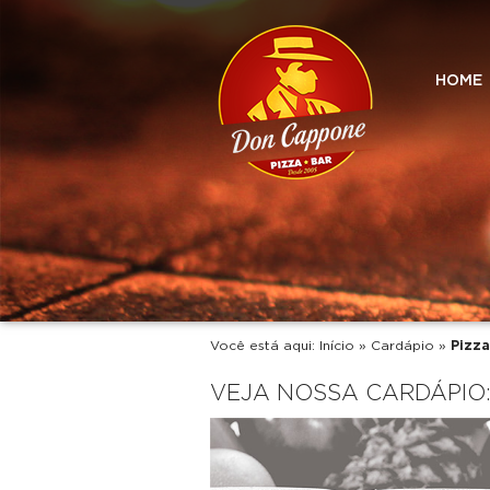
HOME
Você está aqui:
Início
»
Cardápio
»
Pizza
VEJA NOSSA CARDÁPIO