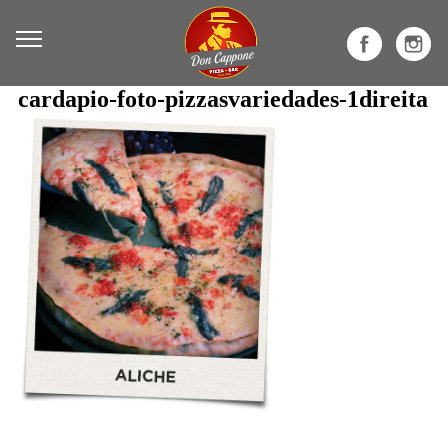
cardapio-foto-pizzasvariedades-1direita